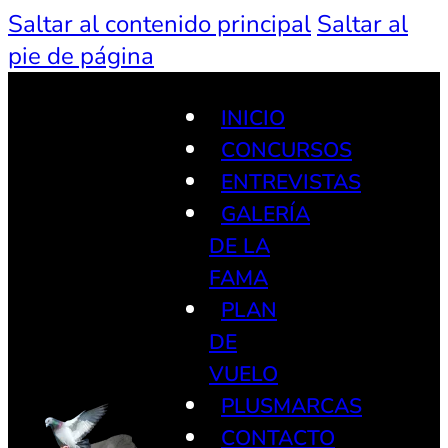
Saltar al contenido principal
Saltar al
pie de página
INICIO
CONCURSOS
ENTREVISTAS
GALERÍA
DE LA
FAMA
PLAN
DE
VUELO
PLUSMARCAS
CONTACTO