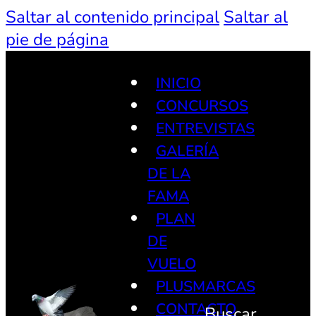
Saltar al contenido principal
Saltar al
pie de página
INICIO
CONCURSOS
ENTREVISTAS
GALERÍA
DE LA
FAMA
PLAN
DE
VUELO
PLUSMARCAS
CONTACTO
Buscar