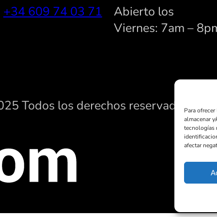
:
+34 609 74 03 71
Abierto los
Viernes: 7am – 8p
25 Todos los derechos reservados
Para ofrecer
almacenar y/
tecnologías 
identificacio
afectar negat
A