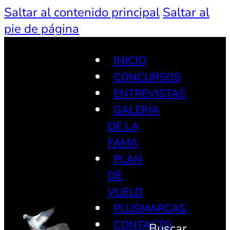
Saltar al contenido principal
Saltar al
pie de página
INICIO
CONCURSOS
ENTREVISTAS
GALERÍA
DE LA
FAMA
PLAN
DE
VUELO
PLUSMARCAS
CONTACTO
Buscar