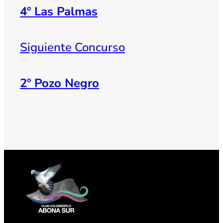
4º Las Palmas
Siguiente Concurso
2º Pozo Negro