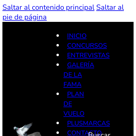
Saltar al contenido principal
Saltar al
pie de página
INICIO
CONCURSOS
ENTREVISTAS
GALERÍA
DE LA
FAMA
PLAN
DE
VUELO
PLUSMARCAS
CONTACTO
Buscar