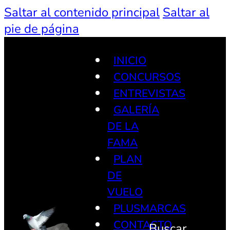
Saltar al contenido principal
Saltar al
pie de página
INICIO
CONCURSOS
ENTREVISTAS
GALERÍA
DE LA
FAMA
PLAN
DE
VUELO
PLUSMARCAS
CONTACTO
Buscar